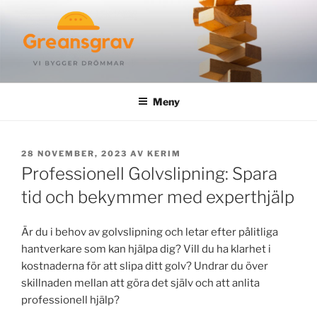
Hoppa
till
innehåll
GREANSGRAV.SE
Meny
PUBLICERAT
28 NOVEMBER, 2023
AV
KERIM
Professionell Golvslipning: Spara
tid och bekymmer med experthjälp
Är du i behov av golvslipning och letar efter pålitliga
hantverkare som kan hjälpa dig? Vill du ha klarhet i
kostnaderna för att slipa ditt golv? Undrar du över
skillnaden mellan att göra det själv och att anlita
professionell hjälp?