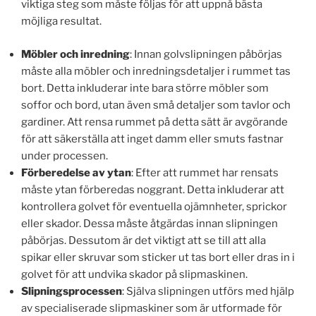
viktiga steg som måste följas för att uppnå bästa
möjliga resultat.
Möbler och inredning
: Innan golvslipningen påbörjas
måste alla möbler och inredningsdetaljer i rummet tas
bort. Detta inkluderar inte bara större möbler som
soffor och bord, utan även små detaljer som tavlor och
gardiner. Att rensa rummet på detta sätt är avgörande
för att säkerställa att inget damm eller smuts fastnar
under processen.
Förberedelse av ytan
: Efter att rummet har rensats
måste ytan förberedas noggrant. Detta inkluderar att
kontrollera golvet för eventuella ojämnheter, sprickor
eller skador. Dessa måste åtgärdas innan slipningen
påbörjas. Dessutom är det viktigt att se till att alla
spikar eller skruvar som sticker ut tas bort eller dras in i
golvet för att undvika skador på slipmaskinen.
Slipningsprocessen
: Själva slipningen utförs med hjälp
av specialiserade slipmaskiner som är utformade för