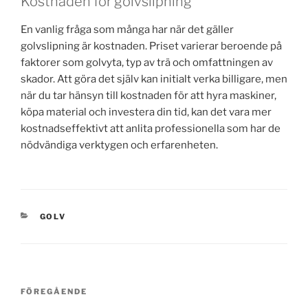
Kostnaden för golvslipning
En vanlig fråga som många har när det gäller
golvslipning är kostnaden. Priset varierar beroende på
faktorer som golvyta, typ av trä och omfattningen av
skador. Att göra det själv kan initialt verka billigare, men
när du tar hänsyn till kostnaden för att hyra maskiner,
köpa material och investera din tid, kan det vara mer
kostnadseffektivt att anlita professionella som har de
nödvändiga verktygen och erfarenheten.
KATEGORIER
GOLV
Inläggsnavigering
Föregående
FÖREGÅENDE