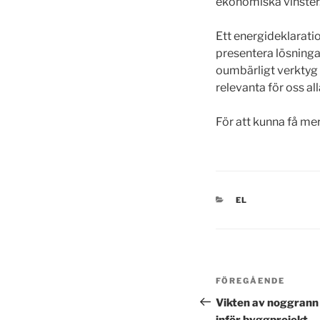
ekonomiska vinster
Ett energideklarati
presentera lösninga
oumbärligt verktyg 
relevanta för oss all
För att kunna få me
KATEGORIER
EL
Inläggsnavi
Föregående
FÖREGÅENDE
inlägg
Vikten av noggrann 
inför byggprojekt