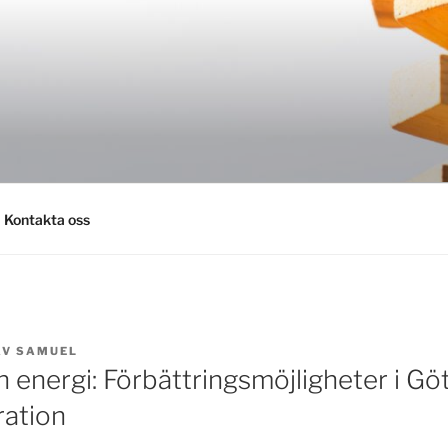
AV.SE
Kontakta oss
AV
SAMUEL
n energi: Förbättringsmöjligheter i G
ration