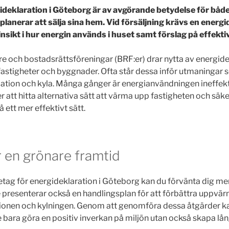
ideklaration i Göteborg är av avgörande betydelse för båd
planerar att sälja sina hem. Vid försäljning krävs en energi
insikt i hur energin används i huset samt förslag på effekti
e och bostadsrättsföreningar (BRF:er) drar nytta av energidek
e fastigheter och byggnader. Ofta står dessa inför utmaningar 
ation och kyla. Många gånger är energianvändningen ineffekt
r att hitta alternativa sätt att värma upp fastigheten och säk
å ett mer effektivt sätt.
r en grönare framtid
öretag för energideklaration i Göteborg kan du förvänta dig m
 presenterar också en handlingsplan för att förbättra uppvä
ationen och kylningen. Genom att genomföra dessa åtgärder k
e bara göra en positiv inverkan på miljön utan också skapa lå