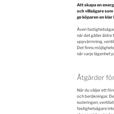
Att skapa en energ
och villaägare som 
ge köparen en klar 
Även fastighetsägar
när det gäller äldr
uppvärmning, ventil
Det finns möjlighete
når varje lägenhet p
Åtgärder fö
När du väljer ett f
och beräkningar. De
isoleringen, ventil
fastighetsägare int