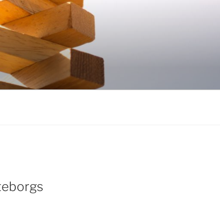
öteborgs