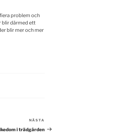
ifiera problem och
 blir därmed ett
der blir mer och mer
NÄSTA
Nästa
inlägg
rikedom i trädgården