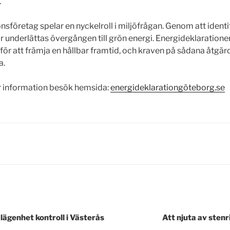
.
onsföretag spelar en nyckelroll i miljöfrågan. Genom att ident
r underlättas övergången till grön energi. Energideklarationer
för att främja en hållbar framtid, och kraven på sådana åtgär
a.
r information besök hemsida:
energideklarationgöteborg.se
gering
lägenhet kontroll i Västerås
Att njuta av sten