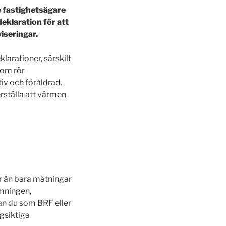
e fastighetsägare
deklaration för att
viseringar.
larationer, särskilt
som rör
iv och föråldrad.
erställa att värmen
er än bara mätningar
rmningen,
an du som BRF eller
ngsiktiga