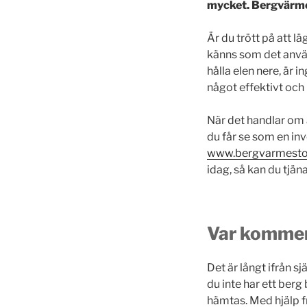
mycket. Bergvärme 
Är du trött på att l
känns som det använd
hålla elen nere, är 
något effektivt och b
När det handlar om 
du får se som en inv
www.bergvarmest
idag, så kan du tjä
Var kommer
Det är långt ifrån 
du inte har ett berg
hämtas. Med hjälp fr