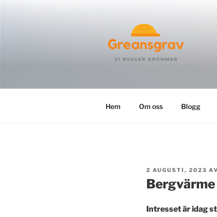
Hoppa
till
innehåll
GREANSGR
Hem
Om oss
Blogg
PUBLICERAT
2 AUGUSTI, 2023
A
Bergvärme f
Intresset är idag s