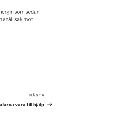
 energin som sedan
en snäll sak mot
NÄSTA
Nästa
inlägg
larna vara till hjälp