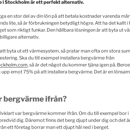
i Stockholm är ett perfekt alternativ.
ägga en stor del av din lön på att betala kostnader varenda må
s lite, så är förbrukningen betydligt högre. Att ha det kallt i
inget som riktigt funkar. Den hållbara lösningen är att byta ut v
illigare alternativ.
att byta ut ett värmesystem, så pratar man ofta om stora su
estering. Ska du till exempel installera bergvärme från
ockholm.com
, så är det något du kommer tjäna igen på. Bero
na upp emot 75% på att installera bergvärme. Det är en lönsam
 bergvärme ifrån?
självklart var bergvärme kommer ifrån. Om du till exempel bor
 bredvid dig. Däremot finns det berg djupt under dig och det 
ån ett företag borrar man ett djupt hål ned i berget.