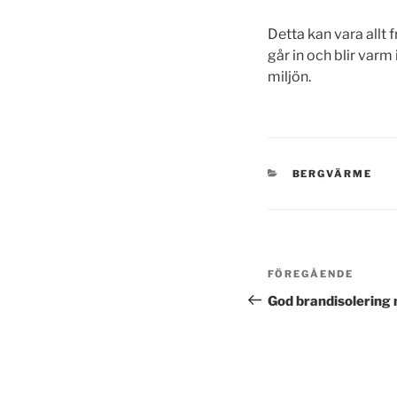
Detta kan vara allt 
går in och blir varm
miljön.
KATEGORIER
BERGVÄRME
Inläggsnavi
Föregående
FÖREGÅENDE
inlägg
God brandisolering 