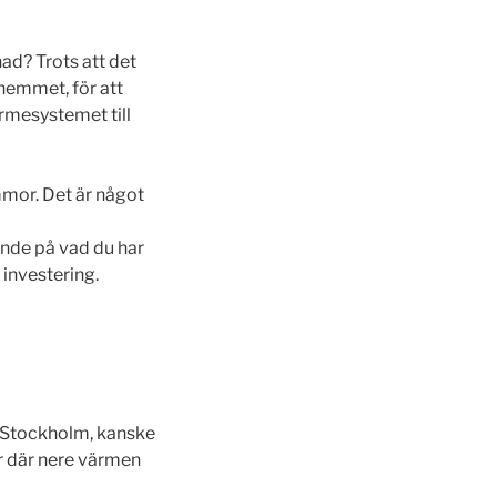
nad? Trots att det
 hemmet, för att
ärmesystemet till
mmor. Det är något
ende på vad du har
 investering.
 i Stockholm, kanske
är där nere värmen